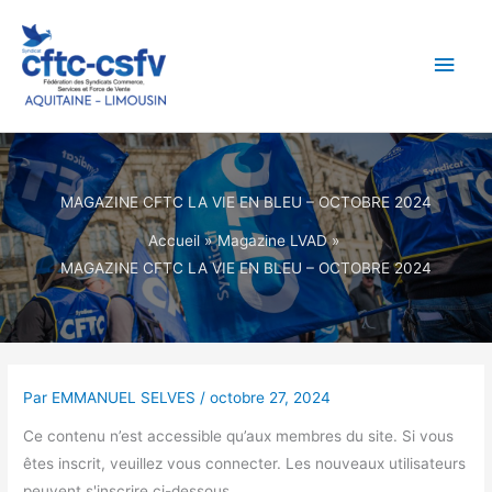
Aller
Men
au
contenu
princ
MAGAZINE CFTC LA VIE EN BLEU – OCTOBRE 2024
Accueil
Magazine LVAD
MAGAZINE CFTC LA VIE EN BLEU – OCTOBRE 2024
Par
EMMANUEL SELVES
/
octobre 27, 2024
Ce contenu n’est accessible qu’aux membres du site. Si vous
êtes inscrit, veuillez vous connecter. Les nouveaux utilisateurs
peuvent s'inscrire ci-dessous.